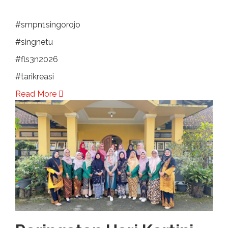
#smpn1singorojo
#singnetu
#fls3n2026
#tarikreasi
Read More