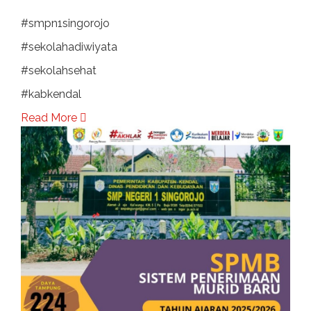
#smpn1singorojo
#sekolahadiwiyata
#sekolahsehat
#kabkendal
Read More