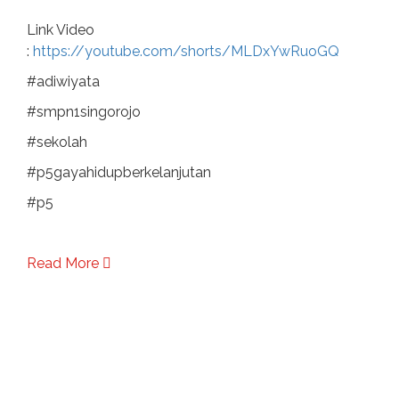
Link Video
:
https://youtube.com/shorts/MLDxYwRuoGQ
#adiwiyata
#smpn1singorojo
#sekolah
#p5gayahidupberkelanjutan
#p5
Read More