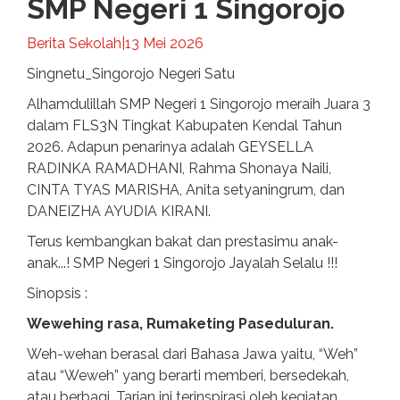
SMP Negeri 1 Singorojo
Berita Sekolah
|
13 Mei 2026
Singnetu_Singorojo Negeri Satu
Alhamdulillah SMP Negeri 1 Singorojo meraih Juara 3
dalam FLS3N Tingkat Kabupaten Kendal Tahun
2026. Adapun penarinya adalah GEYSELLA
RADINKA RAMADHANI, Rahma Shonaya Naili,
CINTA TYAS MARISHA, Anita setyaningrum, dan
DANEIZHA AYUDIA KIRANI.
Terus kembangkan bakat dan prestasimu anak-
anak...! SMP Negeri 1 Singorojo Jayalah Selalu !!!
Sinopsis :
Wewehing rasa, Rumaketing Paseduluran.
Weh-wehan berasal dari Bahasa Jawa yaitu, “Weh”
atau “Weweh” yang berarti memberi, bersedekah,
atau berbagi. Tarian ini terinspirasi oleh kegiatan