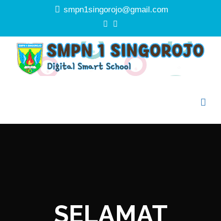
smpn1singorojo@gmail.com
SELAMAT